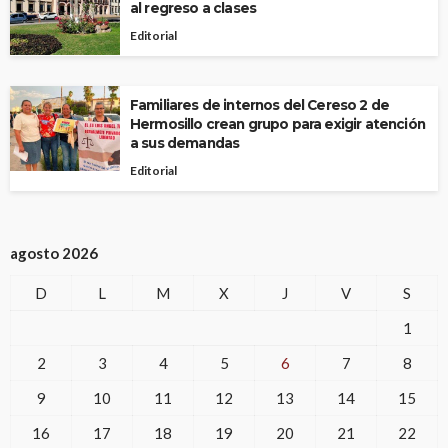
al regreso a clases
Editorial
Familiares de internos del Cereso 2 de
Hermosillo crean grupo para exigir atención
a sus demandas
Editorial
agosto 2026
D
L
M
X
J
V
S
1
2
3
4
5
6
7
8
9
10
11
12
13
14
15
16
17
18
19
20
21
22