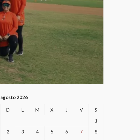
agosto 2026
D
L
M
X
J
V
S
1
2
3
4
5
6
7
8