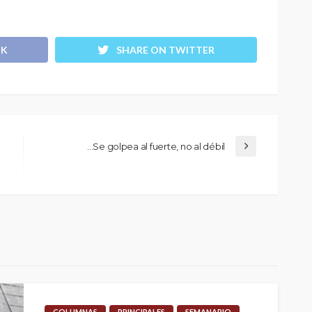
OK
SHARE ON TWITTER
…Se golpea al fuerte, no al débil
COLUMNAS
PRINCIPALES
SEMANARIO