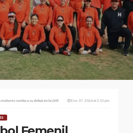
a motores rumbo a su debut en la LMS
Ene. 07, 2026 at 3:15 pm
ES
tbol Femenil