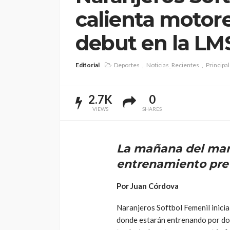
calienta motor
debut en la LM
Editorial
Deportes
Noticias_Recientes
Principa
2.7K
0
VIEWS
SHARES
La mañana del mar
entrenamiento prev
Por Juan Córdova
Naranjeros Softbol Femenil inicia
donde estarán entrenando por dos