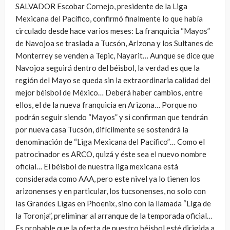
SALVADOR Escobar Cornejo, presidente de la Liga
Mexicana del Pacífico, confirmó finalmente lo que había
circulado desde hace varios meses: La franquicia “Mayos”
de Navojoa se traslada a Tucsón, Arizona y los Sultanes de
Monterrey se venden a Tepic, Nayarit… Aunque se dice que
Navojoa seguirá dentro del béisbol, la verdad es que la
región del Mayo se queda sin la extraordinaria calidad del
mejor béisbol de México… Deberá haber cambios, entre
ellos, el de la nueva franquicia en Arizona… Porque no
podrán seguir siendo “Mayos” y si confirman que tendrán
por nueva casa Tucsón, difícilmente se sostendrá la
denominación de “Liga Mexicana del Pacífico”… Como el
patrocinador es ARCO, quizá y éste sea el nuevo nombre
oficial… El béisbol de nuestra liga mexicana está
considerada como AAA, pero este nivel ya lo tienen los
arizonenses y en particular, los tucsonenses, no solo con
las Grandes Ligas en Phoenix, sino con la llamada “Liga de
la Toronja”, preliminar al arranque de la temporada oficial…
Es probable que la oferta de nuestro béisbol esté dirigida a