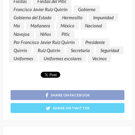
Fiestas
Fiestas del Pitic
Francisco Javier Ruiz Quirrín
Gobierno
Gobierno del Estado
Hermosillo
Impunidad
Ma
Mañanera
México
Nacional
Navojoa
Niños
Pitic
Por Francisco Javier Ruiz Quirrín
Presidente
Quirrín
Ruiz Quirrín
Secretaria
Seguridad
Uniformes
Uniformes escolares
Vecinos
SHARE ON FACEBOOK
SHARE ON TWITTER