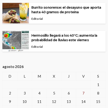
Burrito sonorense: el desayuno que aporta
hasta 40 gramos de proteína
Editorial
Hermosillo llegará a los 40°C; aumenta la
probabilidad de lluvias este viernes
Editorial
agosto 2026
D
L
M
X
J
V
S
1
2
3
4
5
6
7
8
9
10
11
12
13
14
15