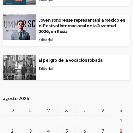
Joven sonorense representará a México en
el Festival Internacional de la Juventud
2026, en Rusia
Editorial
El peligro de la vocación robada
Editorial
agosto 2026
D
L
M
X
J
V
S
1
2
3
4
5
6
7
8