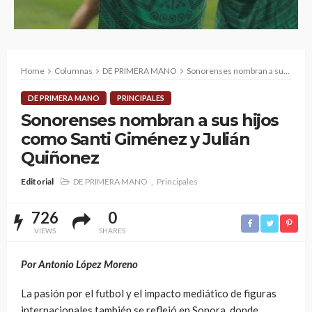
Home
Columnas
DE PRIMERA MANO
Sonorenses nombran a sus hijos como Santi Giménez y Julián Quiñonez
DE PRIMERA MANO
PRINCIPALES
Sonorenses nombran a sus hijos
como Santi Giménez y Julián
Quiñonez
Editorial
DE PRIMERA MANO
Principales
726
0
VIEWS
SHARES
Por Antonio López Moreno
La pasión por el futbol y el impacto mediático de figuras
internacionales también se reflejó en Sonora, donde