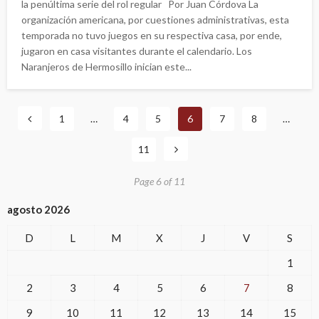
la penúltima serie del rol regular Por Juan Córdova La
organización americana, por cuestiones administrativas, esta
temporada no tuvo juegos en su respectiva casa, por ende,
jugaron en casa visitantes durante el calendario. Los
Naranjeros de Hermosillo inician este...
1
…
4
5
6
7
8
…
11
Page 6 of 11
agosto 2026
D
L
M
X
J
V
S
1
2
3
4
5
6
7
8
9
10
11
12
13
14
15