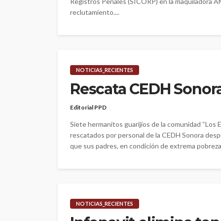
Registros Penales (SICORP) en la maquiladora AMP
reclutamiento....
NOTICIAS_RECIENTES
Rescata CEDH Sonora 
Editorial PPD
Siete hermanitos guarijíos de la comunidad “Los 
rescatados por personal de la CEDH Sonora despu
que sus padres, en condición de extrema pobreza
NOTICIAS_RECIENTES