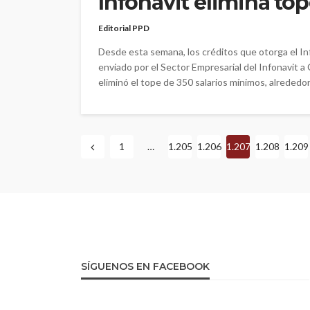
Infonavit elimina top
Editorial PPD
Desde esta semana, los créditos que otorga el In
enviado por el Sector Empresarial del Infonavit 
eliminó el tope de 350 salarios mínimos, alrededor 
1
…
1.205
1.206
1.207
1.208
1.209
SÍGUENOS EN FACEBOOK