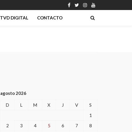
TVD DIGITAL
CONTACTO
agosto 2026
D
L
M
X
J
V
S
1
2
3
4
5
6
7
8