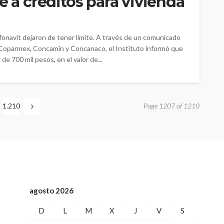
e a créditos para vivienda
fonavit dejaron de tener límite. A través de un comunicado
a Coparmex, Concamin y Concanaco, el Instituto informó que
de 700 mil pesos, en el valor de...
1.210
Page 1207 of 1210
agosto 2026
D
L
M
X
J
V
S