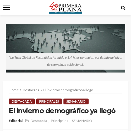
“La Tasa Global de Fecundidad ha caído a 1.9 hijos por mujer, por debajo del nivel
de reemplazo poblacional.
Home
Destacada
El invierno demográfico ya llegó
DESTACADA
PRINCIPALES
SEMANARIO
El invierno demográfico ya llegó
Editorial
Destacada
Principales
SEMANARIO