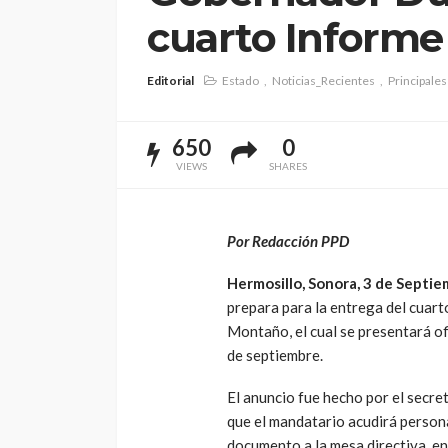
cuarto Informe
Editorial
Estado
Noticias_Recientes
Principales
650
0
VIEWS
SHARES
Por Redacción PPD
Hermosillo, Sonora, 3 de Septi
prepara para la entrega del cuar
Montaño, el cual se presentará o
de septiembre.
El anuncio fue hecho por el secre
que el mandatario acudirá persona
documento a la mesa directiva, e