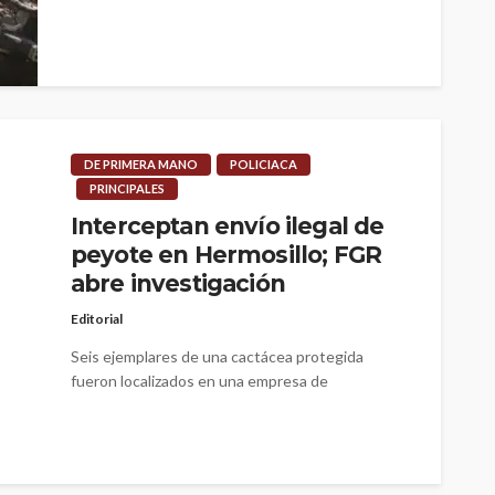
parcialmente la carretera federal México 15,
frente al ISPE Por Reportero 911 La entrada
sur...
DE PRIMERA MANO
POLICIACA
PRINCIPALES
Interceptan envío ilegal de
peyote en Hermosillo; FGR
abre investigación
Editorial
Seis ejemplares de una cactácea protegida
fueron localizados en una empresa de
paquetería; el cargamento viajaba de Coahuila a
Baja...