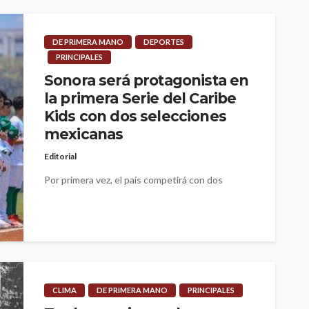
DE PRIMERA MANO
DEPORTES
PRINCIPALES
Sonora será protagonista en
la primera Serie del Caribe
Kids con dos selecciones
mexicanas
Editorial
Por primera vez, el país competirá con dos
selecciones en el torneo infantil que se celebrará
en Tepic, Nayarit. ...
CLIMA
DE PRIMERA MANO
PRINCIPALES