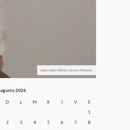
Gobernador Alfonso Durazo Montaño.
agosto 2026
D
L
M
X
J
V
S
1
2
3
4
5
6
7
8