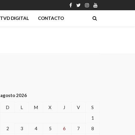
TVD DIGITAL
CONTACTO
agosto 2026
D
L
M
X
J
V
S
1
2
3
4
5
6
7
8