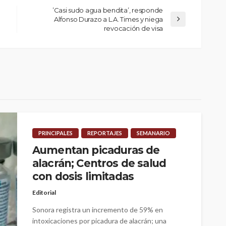
’Casi sudo agua bendita’, responde
Alfonso Durazo a L.A. Times y niega
revocación de visa
PRINCIPALES
REPORTAJES
SEMANARIO
Aumentan picaduras de
alacrán; Centros de salud
con dosis limitadas
Editorial
Sonora registra un incremento de 59% en
intoxicaciones por picadura de alacrán; una