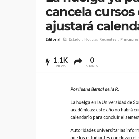
cancela cursos 
ajustará calend
Editorial
Estado
Noticias_Recientes
Principales
1.1K
0
VIEWS
SHARES
Por Ileana Bernal de la R.
La huelga en la Universidad de S
académicas: este año no habrá cur
calendario para concluir el semest
Autoridades universitarias inform
que los estudiantes concluyan el 