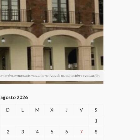
 contarán con mecanismos alternativos de acreditación y evaluación.
agosto 2026
D
L
M
X
J
V
S
1
2
3
4
5
6
7
8