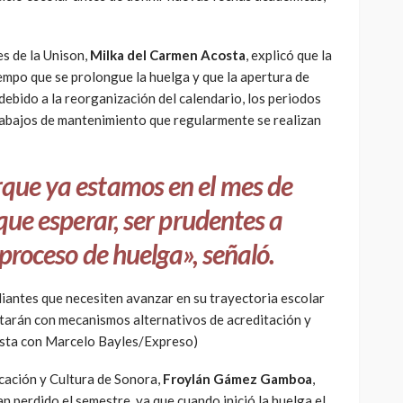
es de la Unison,
Milka del Carmen Acosta
, explicó que la
mpo que se prolongue la huelga y que la apertura de
debido a la reorganización del calendario, los periodos
trabajos de mantenimiento que regularmente se realizan
que ya estamos en el mes de
que esperar, ser prudentes a
proceso de huelga», señaló.
diantes que necesiten avanzar en su trayectoria escolar
ntarán con mecanismos alternativos de acreditación y
ista con Marcelo Bayles/Expreso)
ucación y Cultura de Sonora,
Froylán Gámez Gamboa
,
n perdido el semestre, ya que cuando inició la huelga el