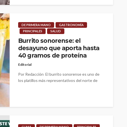
DE PRIMERA MANO
GASTRONOMÍA
PRINCIPALES
SALUD
Burrito sonorense: el
desayuno que aporta hasta
40 gramos de proteína
Editorial
Por Redacción El burrito sonorense es uno de
los platillos más representativos del norte de
México y, además de su...
CLIMA
DE PRIMERA MANO
PRINCIPALES