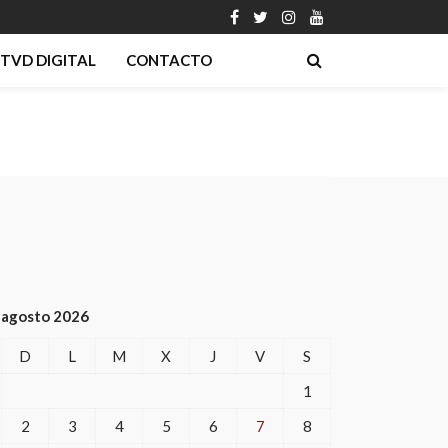
TVD DIGITAL
CONTACTO
agosto 2026
D
L
M
X
J
V
S
1
2
3
4
5
6
7
8