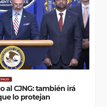
CIPALES
co al CJNG: también irá
que lo protejan