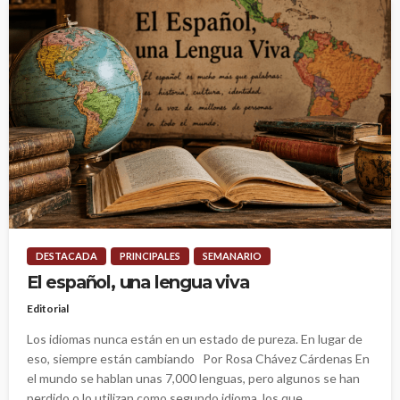
DESTACADA
PRINCIPALES
SEMANARIO
El español, una lengua viva
Editorial
Los idiomas nunca están en un estado de pureza. En lugar de
eso, siempre están cambiando Por Rosa Chávez Cárdenas En
el mundo se hablan unas 7,000 lenguas, pero algunos se han
perdido o lo utilizan como segundo idioma, los que