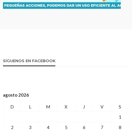
SÍGUENOS EN FACEBOOK
agosto 2026
D
L
M
X
J
V
S
1
2
3
4
5
6
7
8