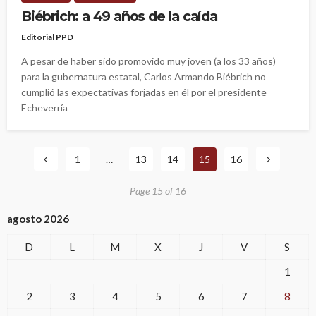
Biébrich: a 49 años de la caída
Editorial PPD
A pesar de haber sido promovido muy joven (a los 33 años)
para la gubernatura estatal, Carlos Armando Biébrich no
cumplió las expectativas forjadas en él por el presidente
Echeverría
1
…
13
14
15
16
Page 15 of 16
agosto 2026
D
L
M
X
J
V
S
1
2
3
4
5
6
7
8