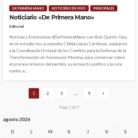
DE PRIMERA MANO
NOTICIERO EN VIVO
PRINCIPALES
Noticiario «De Primera Mano»
Editorial
Noticias y Entrevistas #DePrimeraMano con Ruiz Quirrín. Hoy,
en el estudio nos acompaña Célida López Cárdenas, aspirante
a la Coordinación Estatal de los Comités para la Defensa de la
Transformación en Sonora por Morena, para conversar sobre
el proceso interno del partido, su proyecto político y la ruta
rumbo a...
1
2
3
…
9
Page 1 of 9
agosto 2026
D
L
M
X
J
V
S