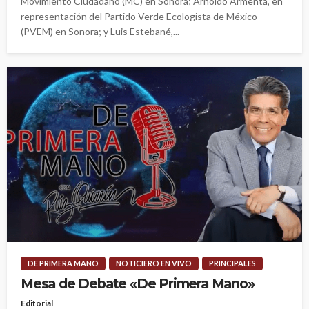
Movimiento Ciudadano (MC) en Sonora; Arnoldo Armenta, en
representación del Partido Verde Ecologista de México
(PVEM) en Sonora; y Luis Estebané,...
DE PRIMERA MANO
NOTICIERO EN VIVO
PRINCIPALES
Mesa de Debate «De Primera Mano»
Editorial