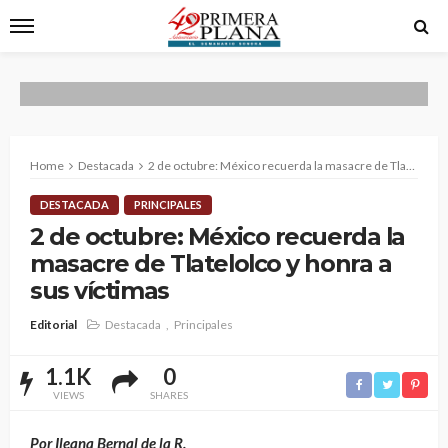
Home
Destacada
2 de octubre: México recuerda la masacre de Tlatelolco y honra a sus víctimas
DESTACADA
PRINCIPALES
2 de octubre: México recuerda la
masacre de Tlatelolco y honra a
sus víctimas
Editorial
Destacada
Principales
1.1K
0
VIEWS
SHARES
Por Ileana Bernal de la R.