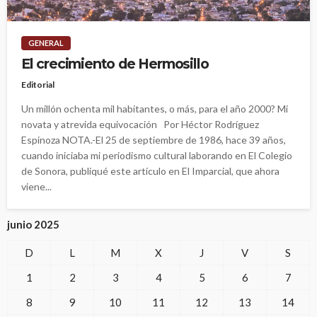
GENERAL
El crecimiento de Hermosillo
Editorial
Un millón ochenta mil habitantes, o más, para el año 2000? Mi
novata y atrevida equivocación Por Héctor Rodríguez
Espinoza NOTA.-El 25 de septiembre de 1986, hace 39 años,
cuando iniciaba mi periodismo cultural laborando en El Colegio
de Sonora, publiqué este artículo en El Imparcial, que ahora
viene...
junio 2025
D
L
M
X
J
V
S
1
2
3
4
5
6
7
8
9
10
11
12
13
14