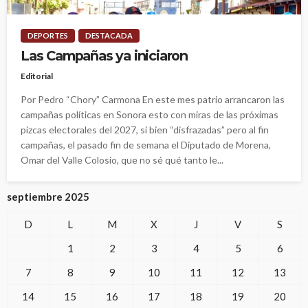
DEPORTES
DESTACADA
Las Campañas ya iniciaron
Editorial
Por Pedro “Chory” Carmona En este mes patrio arrancaron las
campañas políticas en Sonora esto con miras de las próximas
pizcas electorales del 2027, si bien “disfrazadas” pero al fin
campañas, el pasado fin de semana el Diputado de Morena,
Omar del Valle Colosio, que no sé qué tanto le...
septiembre 2025
D
L
M
X
J
V
S
1
2
3
4
5
6
7
8
9
10
11
12
13
14
15
16
17
18
19
20