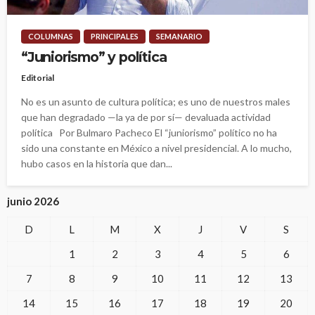
COLUMNAS
PRINCIPALES
SEMANARIO
“Juniorismo” y política
Editorial
No es un asunto de cultura política; es uno de nuestros males
que han degradado —la ya de por sí— devaluada actividad
política Por Bulmaro Pacheco El “juniorismo” político no ha
sido una constante en México a nivel presidencial. A lo mucho,
hubo casos en la historia que dan...
junio 2026
D
L
M
X
J
V
S
1
2
3
4
5
6
7
8
9
10
11
12
13
14
15
16
17
18
19
20