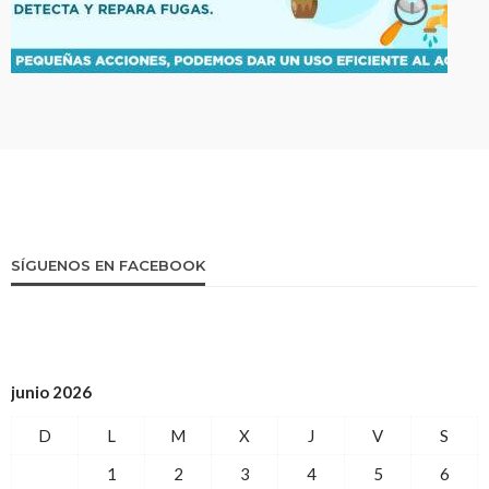
SÍGUENOS EN FACEBOOK
junio 2026
D
L
M
X
J
V
S
1
2
3
4
5
6