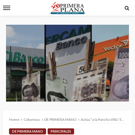
Home
Columnas
DE PRIMERA MANO
Actúa “a la Pancho Villa” EE.UU.: Fusila y después averigua
DE PRIMERA MANO
PRINCIPALES