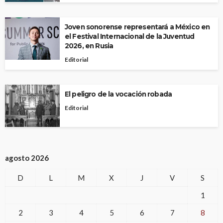
Joven sonorense representará a México en
el Festival Internacional de la Juventud
2026, en Rusia
Editorial
El peligro de la vocación robada
Editorial
agosto 2026
D
L
M
X
J
V
S
1
2
3
4
5
6
7
8