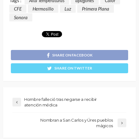
Tags :
Alta Temperaturas
apagones
Calor
CFE
Hermosillo
Luz
Primera Plana
Sonora
SHARE ON FACEBOOK
SHARE ON TWITTER
Hombre falleció tras negarse a recibir
atención médica
Nombran a San Carlos y Úres pueblos
mágicos