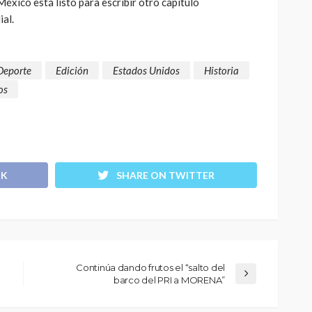
éxico está listo para escribir otro capítulo
al.
Deporte
Edición
Estados Unidos
Historia
os
OK
SHARE ON TWITTER
Continúa dando frutos el “salto del
barco del PRI a MORENA”