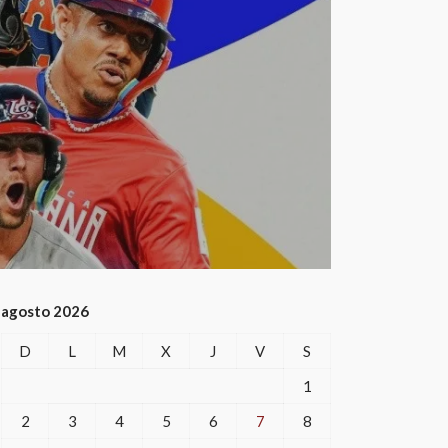
agosto 2026
D
L
M
X
J
V
S
1
2
3
4
5
6
7
8