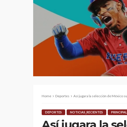
Home
Deportes
Así jugara la selección de México s
DEPORTES
NOTICIAS_RECIENTES
PRINCIPAL
Así jugara la s