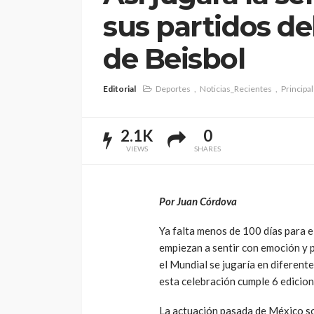
sus partidos de
de Beisbol
Editorial
Deportes
Noticias_Recientes
Principa
2.1K
0
VIEWS
SHARES
Por Juan Córdova
Ya falta menos de 100 días para e
empiezan a sentir con emoción y p
el Mundial se jugaría en diferent
esta celebración cumple 6 edicion
La actuación pasada de México so