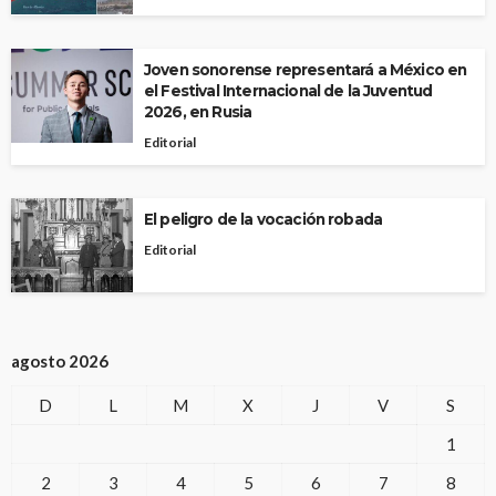
Joven sonorense representará a México en
el Festival Internacional de la Juventud
2026, en Rusia
Editorial
El peligro de la vocación robada
Editorial
agosto 2026
D
L
M
X
J
V
S
1
2
3
4
5
6
7
8