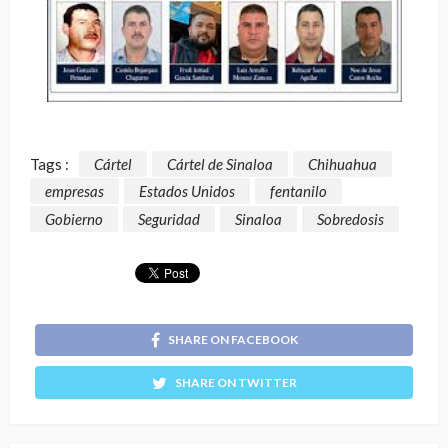
Tags :
Cártel
Cártel de Sinaloa
Chihuahua
empresas
Estados Unidos
fentanilo
Gobierno
Seguridad
Sinaloa
Sobredosis
SHARE ON FACEBOOK
SHARE ON TWITTER