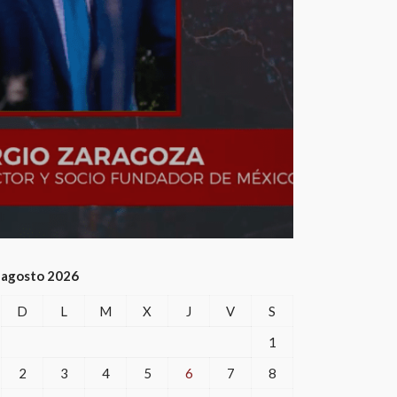
agosto 2026
D
L
M
X
J
V
S
1
2
3
4
5
6
7
8