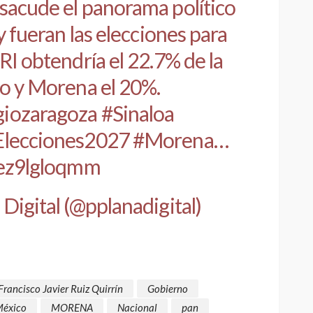
 sacude el panorama político
y fueran las elecciones para
RI obtendría el 22.7% de la
to y Morena el 20%.
iozaragoza
#Sinaloa
Elecciones2027
#Morena
…
/ez9lgloqmm
Digital (@pplanadigital)
Francisco Javier Ruiz Quirrín
Gobierno
éxico
MORENA
Nacional
pan