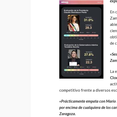
exp
En 
Zam
abi
cie
obti
de 
«Ses
Zamo
La 
Clou
acti
competitivo frente a diversos esc
«Prácticamente empata con Mario 
por encima de cualquiera de los ca
Zaragoza.