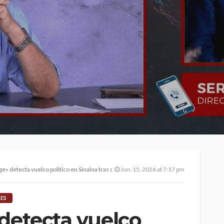
ge» detecta vuelco político en Sinaloa tras crisis de Rocha Moya
Jun. 15, 2026 at 7:17 pm
LES
 detecta vuelco