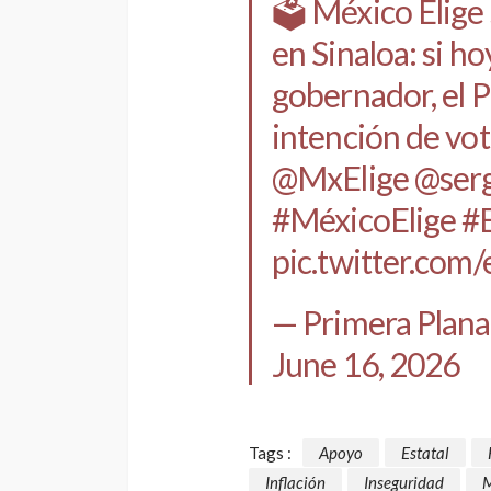
🗳️ México Elige
en Sinaloa: si ho
gobernador, el P
intención de vo
@MxElige
@serg
#MéxicoElige
#
pic.twitter.com
— Primera Plana 
June 16, 2026
Tags :
Apoyo
Estatal
Inflación
Inseguridad
M