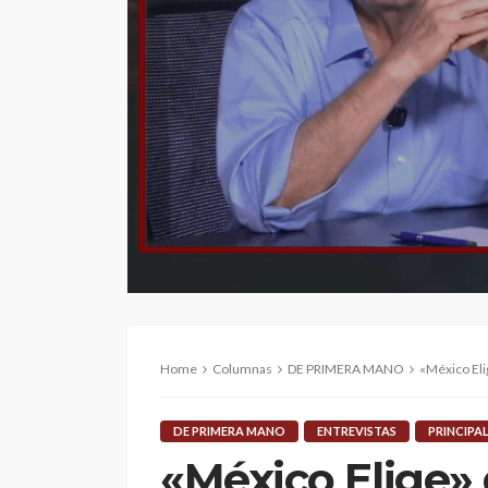
Home
Columnas
DE PRIMERA MANO
«México Eli
DE PRIMERA MANO
ENTREVISTAS
PRINCIPA
«México Elige»