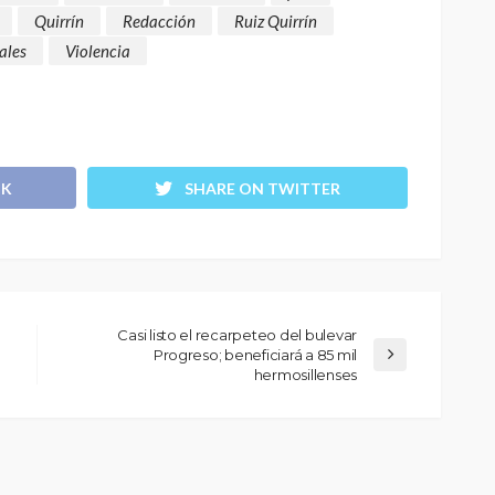
Quirrín
Redacción
Ruiz Quirrín
ales
Violencia
OK
SHARE ON TWITTER
Casi listo el recarpeteo del bulevar
Progreso; beneficiará a 85 mil
hermosillenses