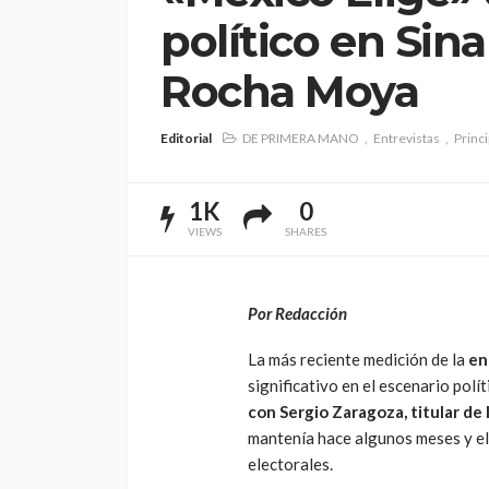
político en Sina
Rocha Moya
Editorial
DE PRIMERA MANO
Entrevistas
Princ
1K
0
VIEWS
SHARES
Por Redacción
La más reciente medición de la
en
significativo en el escenario polí
con Sergio Zaragoza, titular de 
mantenía hace algunos meses y el 
electorales.