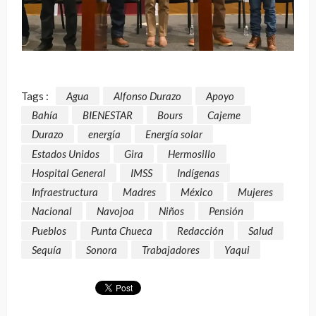
Tags :
Agua
Alfonso Durazo
Apoyo
Bahía
BIENESTAR
Bours
Cajeme
Durazo
energía
Energía solar
Estados Unidos
Gira
Hermosillo
Hospital General
IMSS
Indígenas
Infraestructura
Madres
México
Mujeres
Nacional
Navojoa
Niños
Pensión
Pueblos
Punta Chueca
Redacción
Salud
Sequía
Sonora
Trabajadores
Yaqui