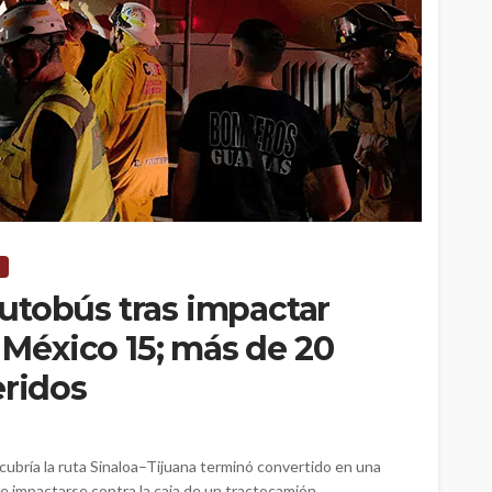
utobús tras impactar
a México 15; más de 20
eridos
ubría la ruta Sinaloa–Tijuana terminó convertido en una
e impactarse contra la caja de un tractocamión