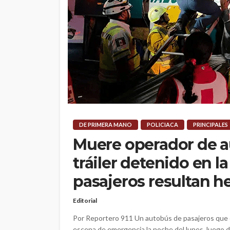
DE PRIMERA MANO
POLICIACA
PRINCIPALES
Muere operador de a
tráiler detenido en l
pasajeros resultan h
Editorial
Por Reportero 911 Un autobús de pasajeros que c
escena de emergencia la noche del lunes, luego d