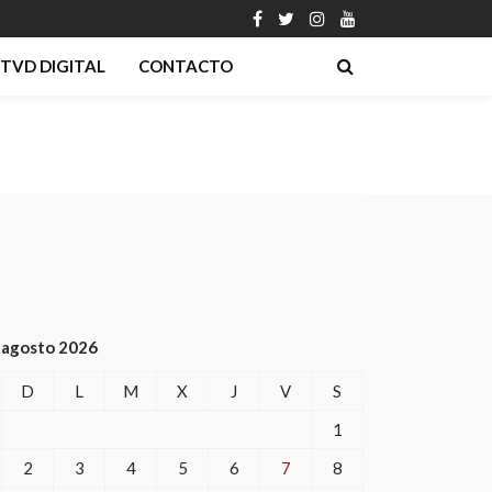
TVD DIGITAL
CONTACTO
agosto 2026
D
L
M
X
J
V
S
1
2
3
4
5
6
7
8