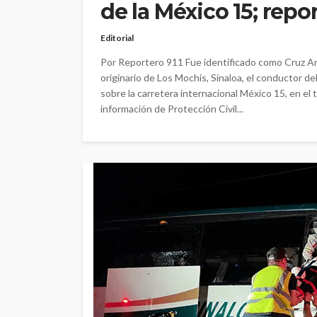
de la México 15; repo
Editorial
Por Reportero 911 Fue identificado como Cruz A
originario de Los Mochis, Sinaloa, el conductor de
sobre la carretera internacional México 15, en 
información de Protección Civil...