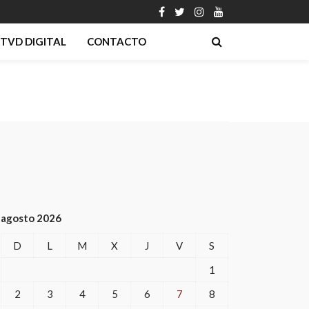
TVD DIGITAL
CONTACTO
agosto 2026
D
L
M
X
J
V
S
1
2
3
4
5
6
7
8