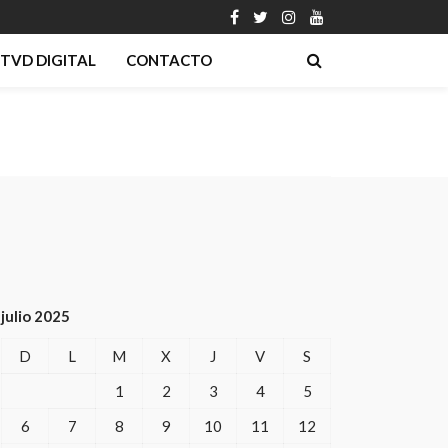
TVD DIGITAL
CONTACTO
julio 2025
D
L
M
X
J
V
S
1
2
3
4
5
6
7
8
9
10
11
12