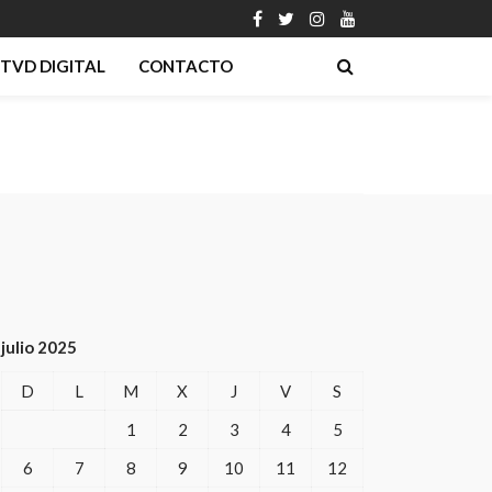
TVD DIGITAL
CONTACTO
julio 2025
D
L
M
X
J
V
S
1
2
3
4
5
6
7
8
9
10
11
12