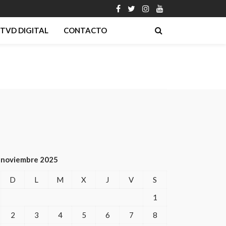
TVD DIGITAL
CONTACTO
noviembre 2025
D
L
M
X
J
V
S
1
2
3
4
5
6
7
8