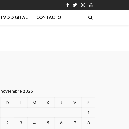
TVD DIGITAL
CONTACTO
noviembre 2025
D
L
M
X
J
V
S
1
2
3
4
5
6
7
8