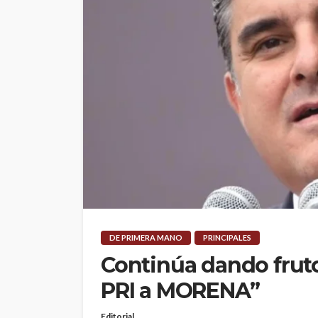
DE PRIMERA MANO
PRINCIPALES
Continúa dando frutos
PRI a MORENA”
Editorial