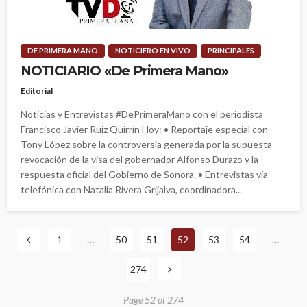
DE PRIMERA MANO
NOTICIERO EN VIVO
PRINCIPALES
NOTICIARIO «De Primera Mano»
Editorial
Noticias y Entrevistas #DePrimeraMano con el periodista
Francisco Javier Ruiz Quirrín Hoy: • Reportaje especial con
Tony López sobre la controversia generada por la supuesta
revocación de la visa del gobernador Alfonso Durazo y la
respuesta oficial del Gobierno de Sonora. • Entrevistas vía
telefónica con Natalia Rivera Grijalva, coordinadora...
1
…
50
51
52
53
54
…
274
Page 52 of 274