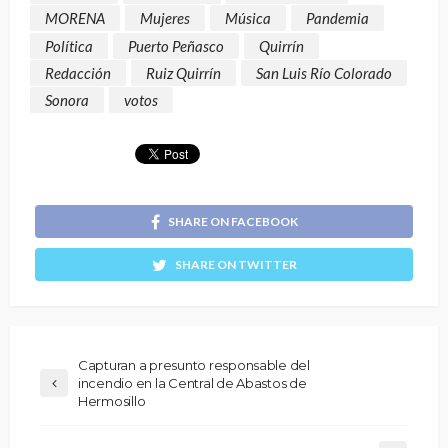
MORENA
Mujeres
Música
Pandemia
Política
Puerto Peñasco
Quirrín
Redacción
Ruiz Quirrín
San Luis Río Colorado
Sonora
votos
SHARE ON FACEBOOK
SHARE ON TWITTER
Capturan a presunto responsable del
incendio en la Central de Abastos de
Hermosillo