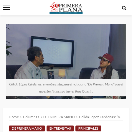
Célida López Cárdenas, en entrevista para el noticiario "De Primera Mano" con el
maestro Francisco Javier Ruiz Quirrín.
Home
Columnas
DE PRIMERA MANO
Célida López Cárdenas: “Voy a ser la coordinadora estatal, el pueblo de Sonora ya decidió”
DE PRIMERA MANO
ENTREVISTAS
PRINCIPALES