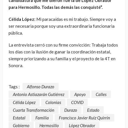
candidatura que me dieron fue la de López Obrador
para Hermosillo. Todas las demás las conquisté”.
Célida López:
Mi paracaídas es mi trabajo. Siempre voy a
ser necesaria porque soy una extraordinaria funcionaria
pública.
La entrevista cerró con su firme convicción: Trabaja todos
los días con la ilusión de ganar la coordinación estatal,
siempre priorizando a su familia y el proyecto de la 4T en
Sonora.
Tags :
Alfonso Durazo
Antonio Astiazarán Gutiérrez
Apoyo
Calles
Célida López
Colonias
COVID
Cuarta Transformación
Durazo
Estado
Estatal
Familia
Francisco Javier Ruiz Quirrín
Gobierno
Hermosillo
López Obrador