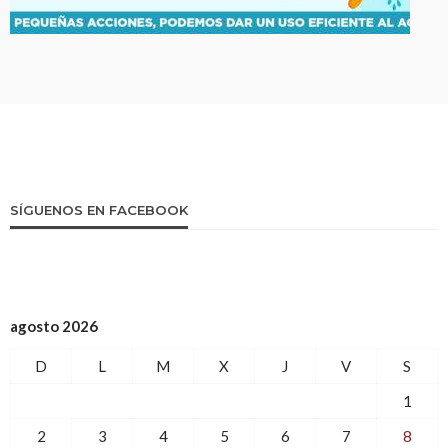
SÍGUENOS EN FACEBOOK
agosto 2026
D
L
M
X
J
V
S
1
2
3
4
5
6
7
8