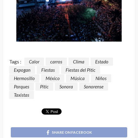
Tags :
Calor
carros
Clima
Estado
Expogan
Fiestas
Fiestas del Pitic
Hermosillo
México
Música
Niños
Parques
Pitic
Sonora
Sonorense
Taxistas
SHARE ON FACEBOOK