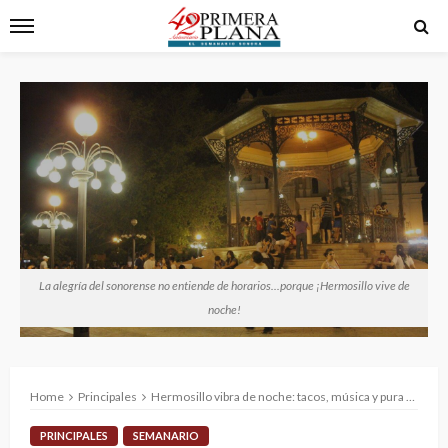
La alegría del sonorense no entiende de horarios...porque ¡Hermosillo vive de
noche!
Home
Principales
Hermosillo vibra de noche: tacos, música y pura alegría
PRINCIPALES
SEMANARIO