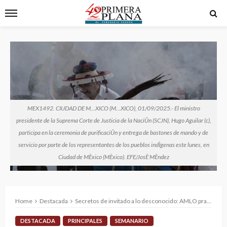
MEX1492. CIUDAD DE M…XICO (M…XICO), 01/09/2025.- El ministro
presidente de la Suprema Corte de Justicia de la NaciÛn (SCJN), Hugo Aguilar (c),
participa en la ceremonia de purificaciÛn y entrega de bastones de mando y de
servicio por parte de los representantes de los pueblos indÌgenas este lunes, en
Ciudad de MÈxico (MÈxico). EFE/JosÈ MÈndez
Home
Destacada
Secretos de invitado a lo desconocido: AMLO practica la santería por el poder.
DESTACADA
PRINCIPALES
SEMANARIO