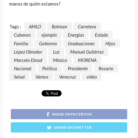
manos de quién estamos?
Tags :
AMLO
Batman
Carretera
Cubanos
ejemplo
Energías
Estado
Familia
Gobierno
Graduaciones
Hijos
López Obrador
Luz
Manuel Gutiérrez
Marcelo Ebrad
México
MORENA
Nacional
Política
Presidente
Rosario
Salud
Vamos
Veracruz
video
SHARE ON FACEBOOK
SHARE ON TWITTER