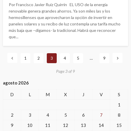
Por Francisco Javier Ruiz Quirrín EL USO de la energía
renovable genera grandes ahorros. Ya son miles las y los
hermosillenses que aprovecharon la opción de invertir en
paneles solares y su recibo de luz contempla una tarifa mucho
más baja que –digamos- la tradicional. Habrá que reconocer
que...
1
2
3
4
5
…
9
Page 3 of 9
agosto 2026
D
L
M
X
J
V
S
1
2
3
4
5
6
7
8
9
10
11
12
13
14
15