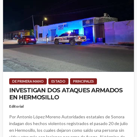
DE PRIMERA MANO
ESTADO
PRINCIPALES
INVESTIGAN DOS ATAQUES ARMADOS
EN HERMOSILLO
Editorial
Por Antonio López Moreno Autoridades estatales de Sonora
indagan dos hechos violentos registrados el pasado 20 de julio
en Hermosillo, los cuales dejaron como saldo una persona sin
vida y otra más con lesiones por arma de fuego. Al término de