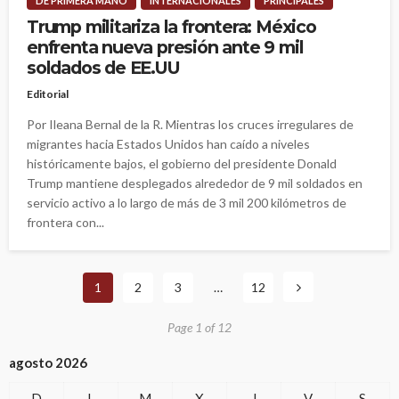
DE PRIMERA MANO
INTERNACIONALES
PRINCIPALES
Trump militariza la frontera: México
enfrenta nueva presión ante 9 mil
soldados de EE.UU
Editorial
Por Ileana Bernal de la R. Mientras los cruces irregulares de
migrantes hacia Estados Unidos han caído a niveles
históricamente bajos, el gobierno del presidente Donald
Trump mantiene desplegados alrededor de 9 mil soldados en
servicio activo a lo largo de más de 3 mil 200 kilómetros de
frontera con...
1
2
3
…
12
Page 1 of 12
agosto 2026
D
L
M
X
J
V
S