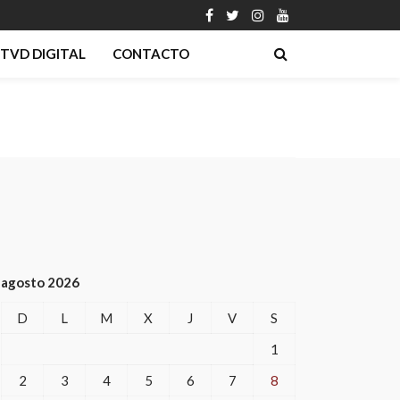
TVD DIGITAL
CONTACTO
agosto 2026
D
L
M
X
J
V
S
1
2
3
4
5
6
7
8