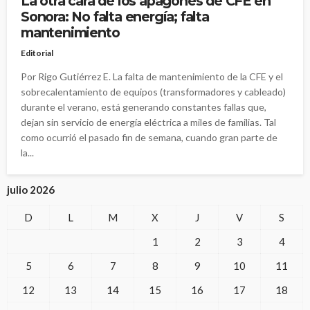
La otra cara de los apagones de CFE en
Sonora: No falta energía; falta
mantenimiento
Editorial
Por Rigo Gutiérrez E. La falta de mantenimiento de la CFE y el
sobrecalentamiento de equipos (transformadores y cableado)
durante el verano, está generando constantes fallas que,
dejan sin servicio de energía eléctrica a miles de familias. Tal
como ocurrió el pasado fin de semana, cuando gran parte de
la...
julio 2026
D
L
M
X
J
V
S
1
2
3
4
5
6
7
8
9
10
11
12
13
14
15
16
17
18