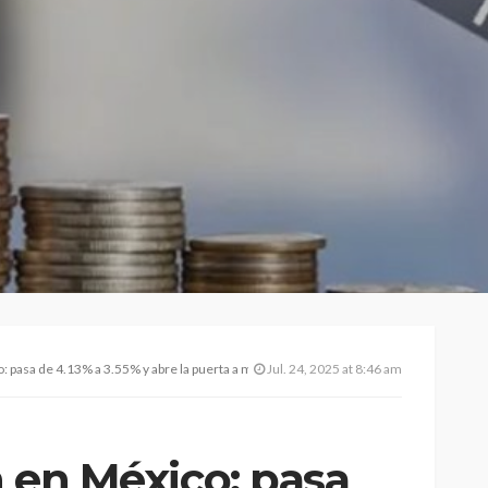
o: pasa de 4.13% a 3.55% y abre la puerta a menor tasa de interés
Jul. 24, 2025 at 8:46 am
ón en México: pasa