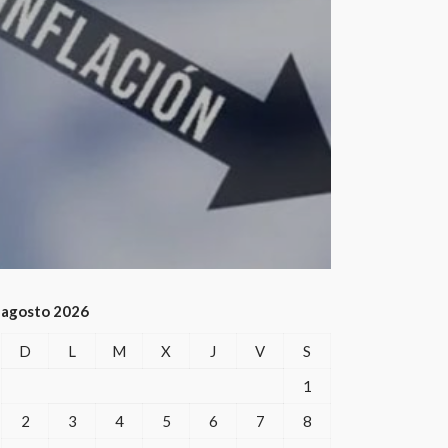
agosto 2026
D
L
M
X
J
V
S
1
2
3
4
5
6
7
8