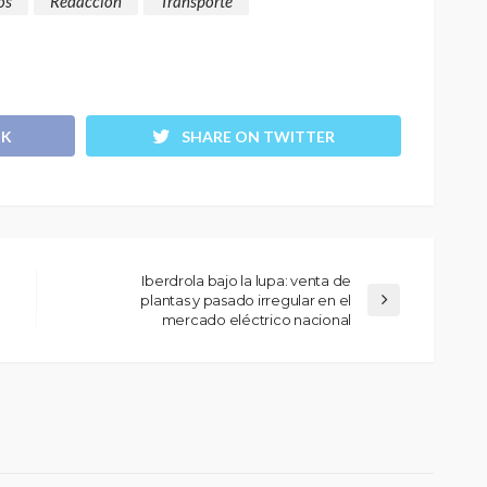
os
Redacción
Transporte
OK
SHARE ON TWITTER
Iberdrola bajo la lupa: venta de
plantas y pasado irregular en el
mercado eléctrico nacional