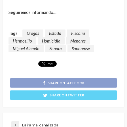
Seguiremos informando…
Tags :
Drogas
Estado
Fiscalía
Hermosillo
Homicidio
Menores
Miguel Alemán
Sonora
Sonorense
SHARE ON FACEBOOK
SHARE ON TWITTER
La ira mal canalizada