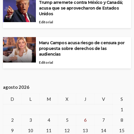
Trump arremete contra México y Canadá;
acusa que se aprovecharon de Estados
Unidos
Editorial
Maru Campos acusa riesgo de censura por
propuesta sobre derechos de las
audiencias
Editorial
agosto 2026
D
L
M
X
J
V
S
1
2
3
4
5
6
7
8
9
10
11
12
13
14
15