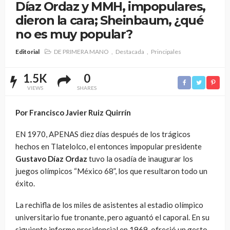
Díaz Ordaz y MMH, impopulares,
dieron la cara; Sheinbaum, ¿qué
no es muy popular?
Editorial
DE PRIMERA MANO
Destacada
Principales
1.5K
0
VIEWS
SHARES
Por Francisco Javier Ruiz Quirrín
EN 1970, APENAS diez días después de los trágicos
hechos en Tlatelolco, el entonces impopular presidente
Gustavo Díaz Ordaz
tuvo la osadía de inaugurar los
juegos olímpicos “México 68”, los que resultaron todo un
éxito.
La rechifla de los miles de asistentes al estadio olímpico
universitario fue tronante, pero aguantó el caporal. En su
siguiente informe presidencial en 1969, ofreció un gesto