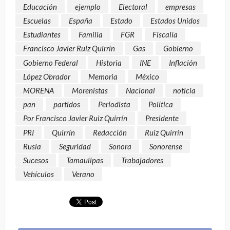
Educación
ejemplo
Electoral
empresas
Escuelas
España
Estado
Estados Unidos
Estudiantes
Familia
FGR
Fiscalía
Francisco Javier Ruiz Quirrín
Gas
Gobierno
Gobierno Federal
Historia
INE
Inflación
López Obrador
Memoria
México
MORENA
Morenistas
Nacional
noticia
pan
partidos
Periodista
Política
Por Francisco Javier Ruiz Quirrín
Presidente
PRI
Quirrín
Redacción
Ruiz Quirrín
Rusia
Seguridad
Sonora
Sonorense
Sucesos
Tamaulipas
Trabajadores
Vehículos
Verano