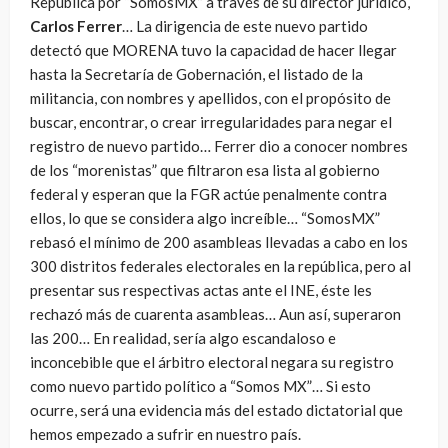
República por “SomosMX” a través de su director jurídico,
Carlos Ferrer
… La dirigencia de este nuevo partido
detectó que MORENA tuvo la capacidad de hacer llegar
hasta la Secretaría de Gobernación, el listado de la
militancia, con nombres y apellidos, con el propósito de
buscar, encontrar, o crear irregularidades para negar el
registro de nuevo partido… Ferrer dio a conocer nombres
de los “morenistas” que filtraron esa lista al gobierno
federal y esperan que la FGR actúe penalmente contra
ellos, lo que se considera algo increíble… “SomosMX”
rebasó el mínimo de 200 asambleas llevadas a cabo en los
300 distritos federales electorales en la república, pero al
presentar sus respectivas actas ante el INE, éste les
rechazó más de cuarenta asambleas… Aun así, superaron
las 200… En realidad, sería algo escandaloso e
inconcebible que el árbitro electoral negara su registro
como nuevo partido político a “Somos MX”… Si esto
ocurre, será una evidencia más del estado dictatorial que
hemos empezado a sufrir en nuestro país.