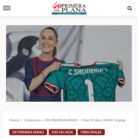
Home
Columnas
DE PRIMERA MANO
Díaz Ordaz y MMH, impopulares, dieron la cara; Sheinbaum, ¿qué no es muy popular?
DE PRIMERA MANO
DESTACADA
PRINCIPALES