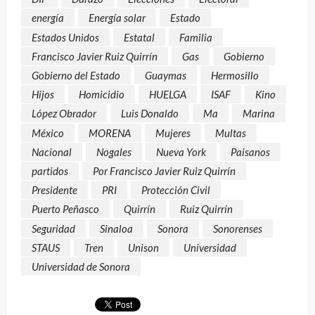
energía
Energía solar
Estado
Estados Unidos
Estatal
Familia
Francisco Javier Ruiz Quirrín
Gas
Gobierno
Gobierno del Estado
Guaymas
Hermosillo
Hijos
Homicidio
HUELGA
ISAF
Kino
López Obrador
Luis Donaldo
Ma
Marina
México
MORENA
Mujeres
Multas
Nacional
Nogales
Nueva York
Paisanos
partidos
Por Francisco Javier Ruiz Quirrín
Presidente
PRI
Protección Civil
Puerto Peñasco
Quirrín
Ruiz Quirrín
Seguridad
Sinaloa
Sonora
Sonorenses
STAUS
Tren
Unison
Universidad
Universidad de Sonora