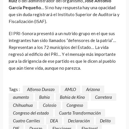
Ruiz
o del administrador del organismo,
José Antonio
García Pequeño
… Si no hay respuesta hay una opacidad
que sin duda registrará el Instituto Superior de Auditoría y
Fiscalización (ISAF).
El PRI-Sonora presentó a un nutrido grupo en el que sus
integrantes han sido llamados “defensores de la patria”…
Representan a los 72 municipios del Estado… La vida
regresó al edificio del PRI… Y el mensaje más importante
para la dirigencia de ese partido es que le dicen al pueblo
que aún tiene vida, aunque no parezca.
Tags :
Alfonso Durazo
AMLO
Arizona
aumento
Bahía
Bahía de Kino
Carretera
Chihuahua
Colosio
Congreso
Congreso del estado
Cuarta Transformación
Cuatro Carriles
DEA
Declaración
Delito
DIF
Durazo
Elecciones
Electoral