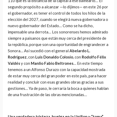
110 que es la distancia de la capital a ese balneario… El
segundo propósito a alcanzar —lo dijimos— en este 26 por
el gobernador, es tener el control de todos los hilos de la
elección del 2027, cuando se elegirá nueva gobernadora o
nuevo gobernador del Estado… Como se ha dicho,
impensable una derrota… Los sonorenses hemos admirado
siempre a paisanos que están muy cerca del presidente de
la república, porque son una oportunidad de engrandecer a
Sonora… Así sucedió con el general
Abelardo L.
Rodríguez
, con
Luis Donaldo Colosio
, con
Rodolfo Félix
Valdés
y con
Manlio Fabio Beltrones
… En este tiempo
tenemos a un Alfonso Durazo con la capacidad mostrada
de estar muy cerca del gran poder en este país, para hacer
realidad y concluir con esas grandes obras gracias a sus
gestiones… Ya de paso, le cerraría la boca a quienes hablan
de una frustración de las obras mencionadas…
Una verdadera tristeza, huelga en la UniSon y “toma”