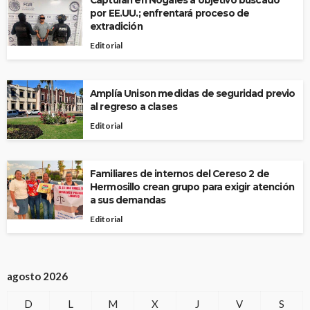
Capturan en Nogales a objetivo buscado
por EE.UU.; enfrentará proceso de
extradición
Editorial
Amplía Unison medidas de seguridad previo
al regreso a clases
Editorial
Familiares de internos del Cereso 2 de
Hermosillo crean grupo para exigir atención
a sus demandas
Editorial
agosto 2026
D
L
M
X
J
V
S