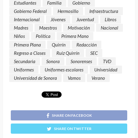
Estudiantes
Familia
Gobierno
Gobierno Federal
Hermosillo
Infraestructura
Internacional
Jóvenes
Juventud
Libros
Madres
Maestros
Motivación
Nacional
Niños
Política
Primera Mano
Primera Plana
Quirrín
Redacción
Regreso a Clases
Ruiz Quirrín
SEC
Secundaria
Sonora
Sonorenses
TVD
Uniformes
Uniformes escolares
Universidad
Universidad de Sonora
Vamos
Verano
SHARE ON FACEBOOK
SHARE ON TWITTER