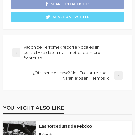
SHARE ON FACEBOOK
SHARE ON TWITTER
Vagón de Ferromex recorre Nogales sin
control y se descarrila a metros del muro
fronterizo
¿Otra serie en casa? No… Tucson recibe a
Naranjeros en Hermosillo
YOU MIGHT ALSO LIKE
Las torceduras de México
Editorial