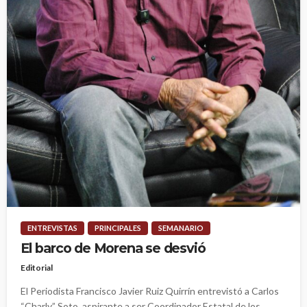
ENTREVISTAS
PRINCIPALES
SEMANARIO
El barco de Morena se desvió
Editorial
El Periodista Francisco Javier Ruiz Quirrín entrevistó a Carlos
“Charly” Soto, aspirante a ser Coordinador Estatal de los