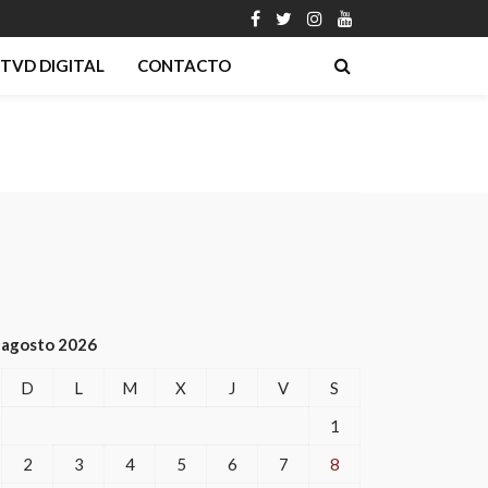
TVD DIGITAL
CONTACTO
agosto 2026
D
L
M
X
J
V
S
1
2
3
4
5
6
7
8