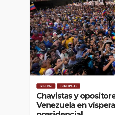
GENERAL
PRINCIPALES
Chavistas y opositore
Venezuela en víspera
presidencial