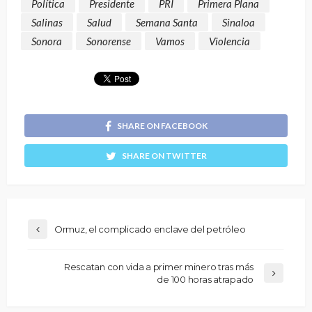
Política
Presidente
PRI
Primera Plana
Salinas
Salud
Semana Santa
Sinaloa
Sonora
Sonorense
Vamos
Violencia
SHARE ON FACEBOOK
SHARE ON TWITTER
Ormuz, el complicado enclave del petróleo
Rescatan con vida a primer minero tras más
de 100 horas atrapado