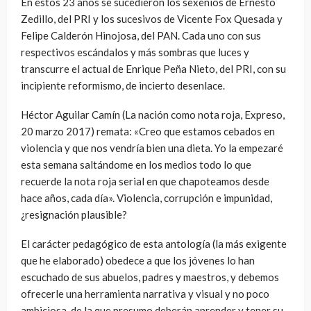
En estos 23 años se sucedieron los sexenios de Ernesto
Zedillo, del PRI y los sucesivos de Vicente Fox Quesada y
Felipe Calderón Hinojosa, del PAN. Cada uno con sus
respectivos escándalos y más sombras que luces y
transcurre el actual de Enrique Peña Nieto, del PRI, con su
incipiente reformismo, de incierto desenlace.
Héctor Aguilar Camín (La nación como nota roja, Expreso,
20 marzo 2017) remata: «Creo que estamos cebados en
violencia y que nos vendría bien una dieta. Yo la empezaré
esta semana saltándome en los medios todo lo que
recuerde la nota roja serial en que chapoteamos desde
hace años, cada día». Violencia, corrupción e impunidad,
¿resignación plausible?
El carácter pedagógico de esta antología (la más exigente
que he elaborado) obedece a que los jóvenes lo han
escuchado de sus abuelos, padres y maestros, y debemos
ofrecerle una herramienta narrativa y visual y no poco
ambiciosa, de la que presumo deberán aprender y tener su