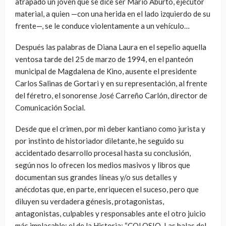
atrapado un joven que se dice ser Mario Aburto, ejecutor
material, a quien —con una herida en el lado izquierdo de su
frente—, se le conduce violentamente a un vehículo…
Después las palabras de Diana Laura en el sepelio aquella
ventosa tarde del 25 de marzo de 1994, en el panteón
municipal de Magdalena de Kino, ausente el presidente
Carlos Salinas de Gortari y en su representación, al frente
del féretro, el sonorense José Carreño Carlón, director de
Comunicación Social.
Desde que el crimen, por mi deber kantiano como jurista y
por instinto de historiador diletante, he seguido su
accidentado desarrollo procesal hasta su conclusión,
según nos lo ofrecen los medios masivos y libros que
documentan sus grandes líneas y/o sus detalles y
anécdotas que, en parte, enriquecen el suceso, pero que
diluyen su verdadera génesis, protagonistas,
antagonistas, culpables y responsables ante el otro juicio
más implacable: el de la Historia: “COLOSIO. Las balas del