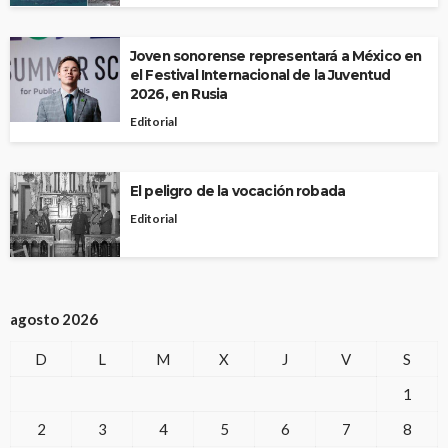
Joven sonorense representará a México en
el Festival Internacional de la Juventud
2026, en Rusia
Editorial
El peligro de la vocación robada
Editorial
agosto 2026
D
L
M
X
J
V
S
1
2
3
4
5
6
7
8