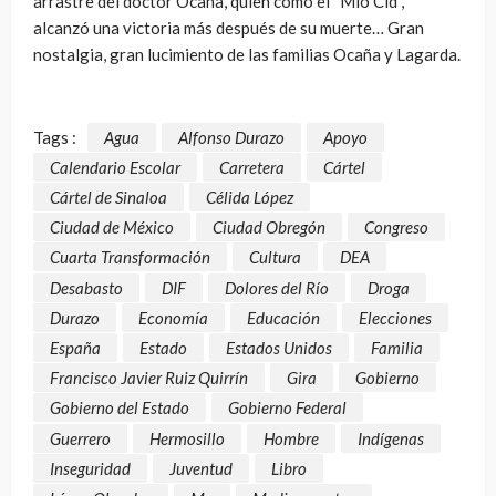
arrastre del doctor Ocaña, quien como el “Mío Cid”,
alcanzó una victoria más después de su muerte… Gran
nostalgia, gran lucimiento de las familias Ocaña y Lagarda.
Tags :
Agua
Alfonso Durazo
Apoyo
Calendario Escolar
Carretera
Cártel
Cártel de Sinaloa
Célida López
Ciudad de México
Ciudad Obregón
Congreso
Cuarta Transformación
Cultura
DEA
Desabasto
DIF
Dolores del Río
Droga
Durazo
Economía
Educación
Elecciones
España
Estado
Estados Unidos
Familia
Francisco Javier Ruiz Quirrín
Gira
Gobierno
Gobierno del Estado
Gobierno Federal
Guerrero
Hermosillo
Hombre
Indígenas
Inseguridad
Juventud
Libro