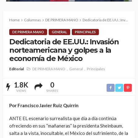
Home
Columnas
DE PRIMERA MANO
Dedicatoria de EE.UU.: Invasión norteamericana y golpes a la economía de México
DE PRIMERA MANO
GENERAL
PRINCIPALES
Dedicatoria de EE.UU.: Invasión
norteamericana y golpes a la
economía de México
Editorial
DE PRIMERA MANO
General
Principales
1.8K
0
VIEWS
SHARES
Por Francisco Javier Ruiz Quirrín
ANTE EL escenario surrealista que día a día continúa
ofreciendo en sus “mañaneras” la presidenta Sheinbaum,
salta a la vista, inocultable, el México del sufrimiento, de la