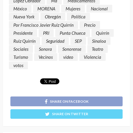
López Obrador
Ma
Medicamentos
México
MORENA
Mujeres
Nacional
Nueva York
Obregón
Política
Por Francisco Javier Ruiz Quirrín
Precio
Presidente
PRI
Punta Chueca
Quirrín
Ruiz Quirrín
Seguridad
SEP
Sinaloa
Sociales
Sonora
Sonorense
Teatro
Turismo
Vecinos
video
Violencia
votos
SHARE ON FACEBOOK
SHARE ON TWITTER