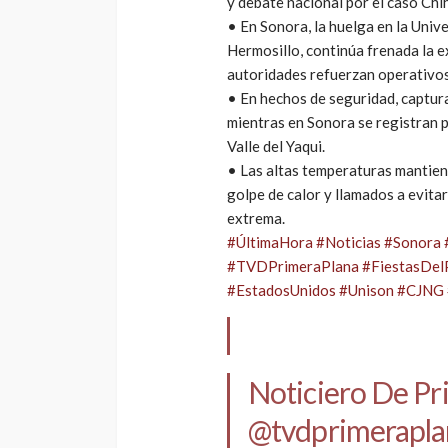
y debate nacional por el caso Chi
• En Sonora, la huelga en la Univ
Hermosillo, continúa frenada la 
autoridades refuerzan operativos 
• En hechos de seguridad, captu
mientras en Sonora se registran p
Valle del Yaqui.
• Las altas temperaturas mantiene
golpe de calor y llamados a evita
extrema.
#ÚltimaHora
#Noticias
#Sonora
#TVDPrimeraPlana
#FiestasDelP
#EstadosUnidos
#Unison
#CJNG
Noticiero De P
@tvdprimerapla