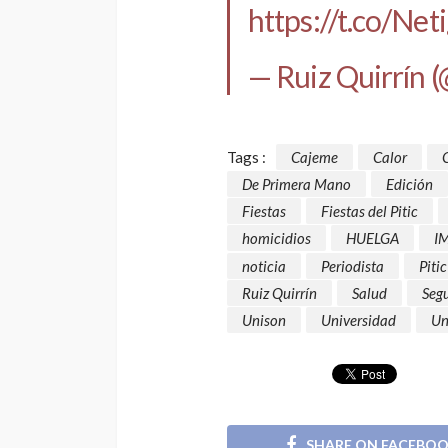
https://t.co/Ne
— Ruiz Quirrín (
Tags :
Cajeme
Calor
De Primera Mano
Edición
Fiestas
Fiestas del Pitic
homicidios
HUELGA
I
noticia
Periodista
Pitic
Ruiz Quirrín
Salud
Seg
Unison
Universidad
Un
SHARE ON FACEBO