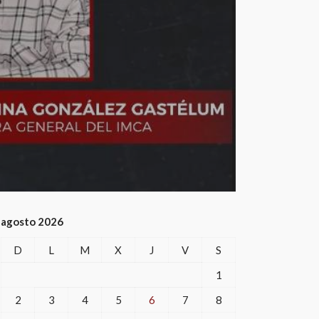
agosto 2026
D
L
M
X
J
V
S
1
2
3
4
5
6
7
8