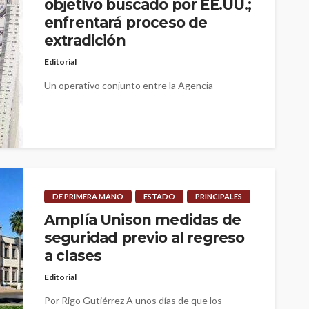
objetivo buscado por EE.UU.;
enfrentará proceso de
extradición
Editorial
Un operativo conjunto entre la Agencia
Ministerial de Investigación Criminal (AMIC) e
INTERPOL México permitió la captura de Edgar
Aurelio...
DE PRIMERA MANO
ESTADO
PRINCIPALES
Amplía Unison medidas de
seguridad previo al regreso
a clases
Editorial
Por Rigo Gutiérrez A unos días de que los