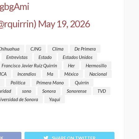
tigbgAmi
@rquirrin)
May 19, 2026
Chihuahua
CJNG
Clima
De Primera
Entrevistas
Estado
Estados Unidos
Francisco Javier Ruiz Quirrín
Her
Hermosillo
MCA
Incendios
Ma
México
Nacional
Política
Primera Mano
Quirrín
uridad
sono
Sonora
Sonorense
TVD
iversidad de Sonora
Yaqui
OK
SHARE ON TWITTER