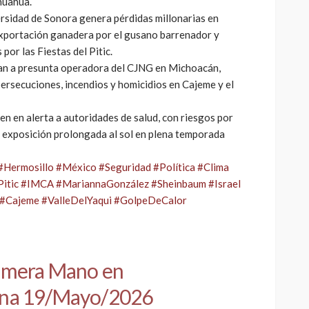
huahua.
ersidad de Sonora genera pérdidas millonarias en
exportación ganadera por el gusano barrenador y
por las Fiestas del Pitic.
ran a presunta operadora del CJNG en Michoacán,
ersecuciones, incendios y homicidios en Cajeme y el
n en alerta a autoridades de salud, con riesgos por
r exposición prolongada al sol en plena temporada
#Hermosillo
#México
#Seguridad
#Política
#Clima
itic
#IMCA
#MariannaGonzález
#Sheinbaum
#Israel
#Cajeme
#ValleDelYaqui
#GolpeDeCalor
rimera Mano en
na
19/Mayo/2026